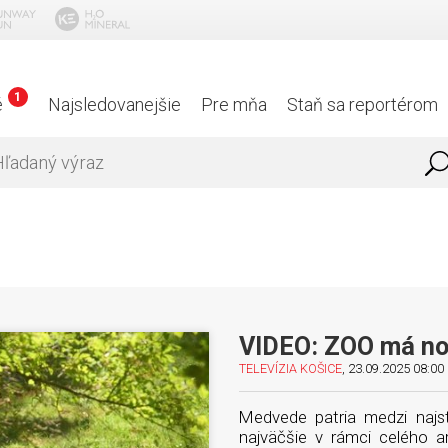
1
é
Najsledovanejšie
Pre mňa
Staň sa reportérom
VIDEO: ZOO má no
TELEVÍZIA KOŠICE
, 23.09.2025 08:00 
Medvede patria medzi najst
najväčšie v rámci celého a