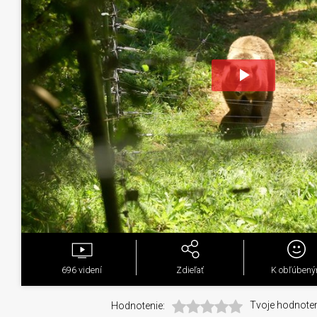
Play
Video
696
videní
Zdieľať
K obľúben
Hodnotenie:
Tvoje hodnoten