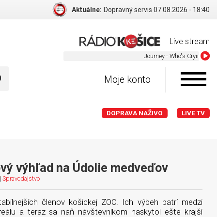
Aktuálne:
Dopravný servis 07.08.2026 - 18:40
Live stream
Journey - Who's Crying Now
Moje konto
DOPRAVA NAŽIVO
LIVE TV
vý výhľad na Údolie medveďov
|
Spravodajstvo
abilnejších členov košickej ZOO. Ich výbeh patrí medzi
reálu a teraz sa naň návštevníkom naskytol ešte krajší