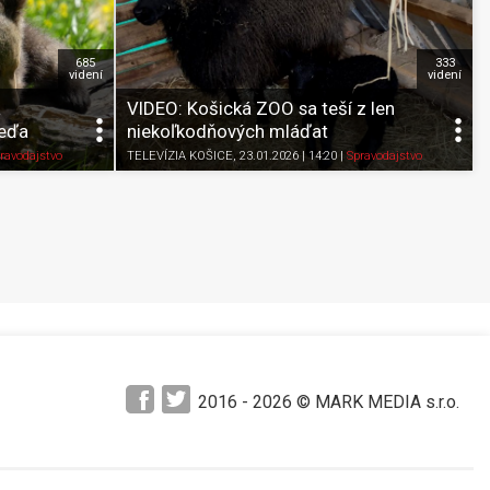
685
333
videní
videní
a
VIDEO: Košická ZOO sa teší z len
ieďa
niekoľkodňových mláďat
Pozrieť neskôr
Zdieľať
K obľúbeným
Pozrieť neskôr
ravodajstvo
TELEVÍZIA KOŠICE
, 23.01.2026 | 14:20
|
Spravodajstvo
2016 -
2026
© MARK MEDIA s.r.o.