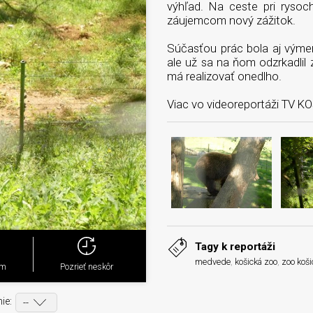
výhľad. Na ceste pri rysoch
záujemcom nový zážitok.
Súčasťou prác bola aj výmen
ale už sa na ňom odzrkadlil 
má realizovať onedlho.
Viac vo videoreportáži TV K
Tagy k reportáži
medvede
,
košická zoo
,
zoo koši
ým
Pozrieť neskôr
ie: