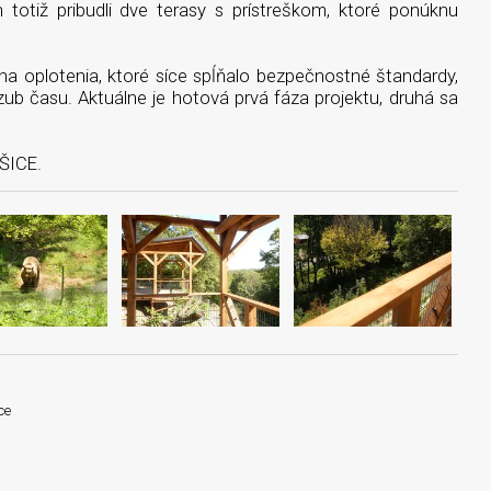
 totiž pribudli dve terasy s prístreškom, ktoré ponúknu
a oplotenia, ktoré síce spĺňalo bezpečnostné štandardy,
zub času. Aktuálne je hotová prvá fáza projektu, druhá sa
OŠICE.
ce