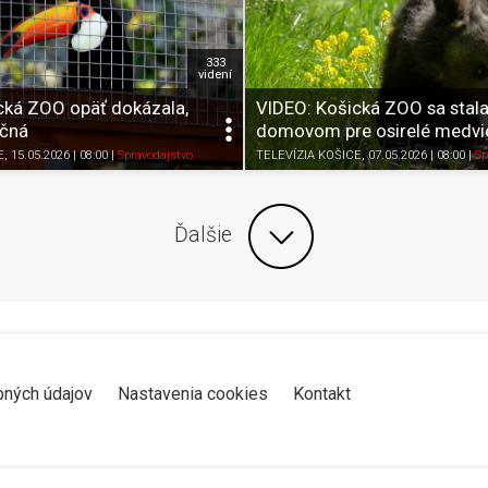
333
videní
cká ZOO opäť dokázala,
VIDEO: Košická ZOO sa stal
očná
domovom pre osirelé medv
Zdieľať
K obľúbeným
Pozrieť neskôr
Zdieľať
K obľúbeným
E
, 15.05.2026 | 08:00
|
Spravodajstvo
TELEVÍZIA KOŠICE
, 07.05.2026 | 08:00
|
Sp
Ďalšie
bných údajov
Nastavenia cookies
Kontakt