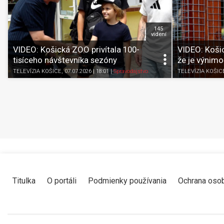
145
videní
VIDEO: Košická ZOO privítala 100-
VIDEO: Koši
tisíceho návštevníka sezóny
že je výnim
TELEVÍZIA KOŠICE
, 07.07.2026 | 18:01
|
Spravodajstvo
TELEVÍZIA KOŠIC
Titulka
O portáli
Podmienky používania
Ochrana oso