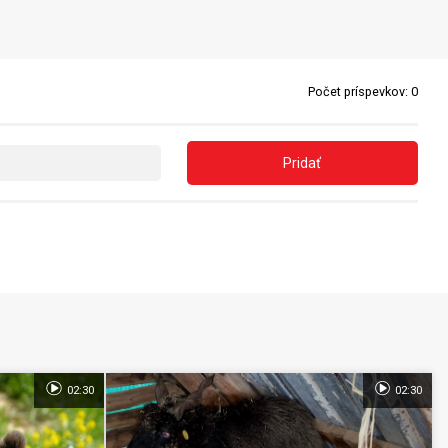
Počet príspevkov:
0
Pridať
02:30
02:30