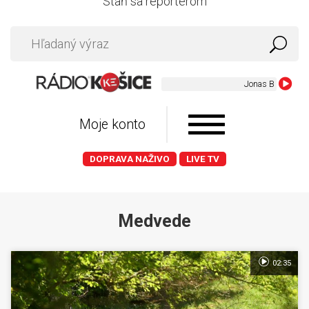
Staň sa reportérom
Jonas Brothers ft
Moje konto
DOPRAVA NAŽIVO
LIVE TV
Medvede
02:35