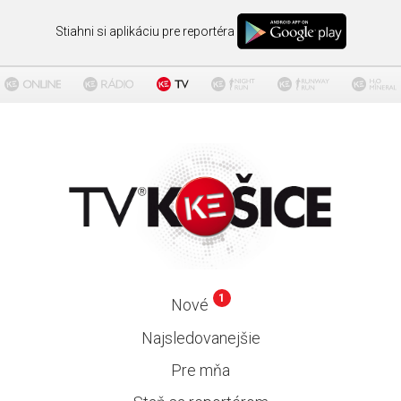
Stiahni si aplikáciu pre reportéra
1
Nové
Najsledovanejšie
Pre mňa