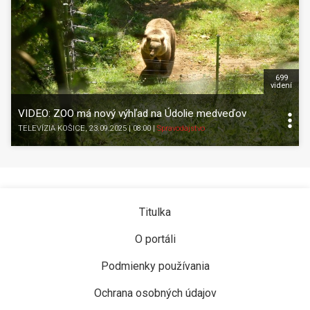
699
videní
VIDEO: ZOO má nový výhľad na Údolie medveďov
TELEVÍZIA KOŠICE
, 23.09.2025 | 08:00
|
Spravodajstvo
Titulka
O portáli
Podmienky používania
Ochrana osobných údajov