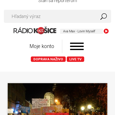
Staň sa reportérom
Ava Max - Lovin Myself
Moje konto
DOPRAVA NAŽIVO
LIVE TV