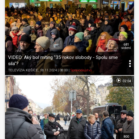
681
videní
VIDEO: Aký bol míting "35 rokov slobody - Spolu sme
sila"?
TELEVÍZIA KOŠICE
, 18.11.2024 | 08:00
|
Spravodajstvo
02:04
800