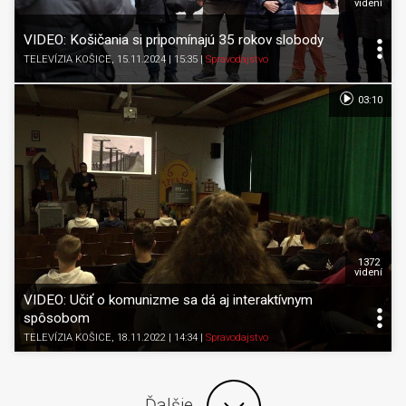
videní
VIDEO: Košičania si pripomínajú 35 rokov slobody
TELEVÍZIA KOŠICE
, 15.11.2024 | 15:35
|
Spravodajstvo
03:10
1372
videní
VIDEO: Učiť o komunizme sa dá aj interaktívnym
spôsobom
TELEVÍZIA KOŠICE
, 18.11.2022 | 14:34
|
Spravodajstvo
Ďalšie