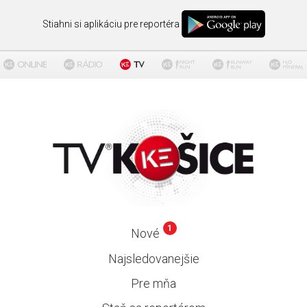
Stiahni si aplikáciu pre reportéra
1
Nové
Najsledovanejšie
Pre mňa