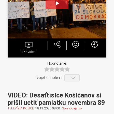
Play
Video
757
videní
Hodnotenie:
Tvoje hodnotenie:
VIDEO: Desaťtisíce Košičanov si
prišli uctiť pamiatku novembra 89
TELEVÍZIA KOŠICE
, 18.11.2025 08:00 |
Spravodajstvo