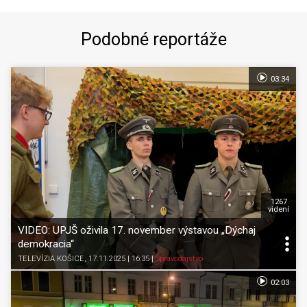
Podobné reportáže
03:34
1267
videní
VIDEO: UPJŠ oživila 17. november výstavou „Dýchaj
demokracia“
TELEVÍZIA KOŠICE
, 17.11.2025 | 16:35
|
Spravodajstvo
02:03