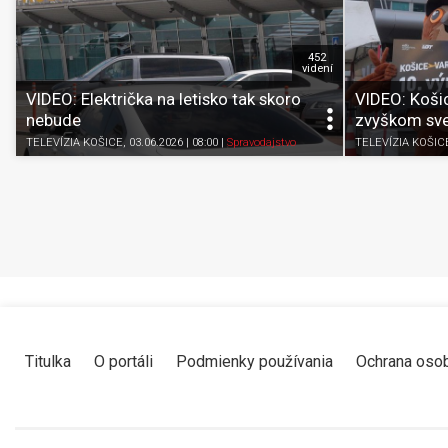
452
videní
VIDEO: Električka na letisko tak skoro
VIDEO: Košic
nebude
zvyškom sve
TELEVÍZIA KOŠICE
, 03.06.2026 | 08:00
|
Spravodajstvo
TELEVÍZIA KOŠIC
Titulka
O portáli
Podmienky používania
Ochrana oso