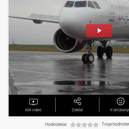
Play
Video
604
videní
Zdieľať
K obľúben
Hodnotenie:
Tvoje hodnoten