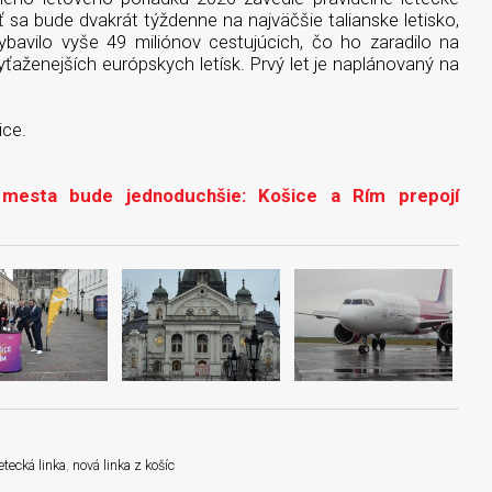
ť sa bude dvakrát týždenne na najväčšie talianske letisko,
vybavilo vyše 49 miliónov cestujúcich, čo ho zaradilo na
yťaženejších európskych letísk. Prvý let je naplánovaný na
ice.
mesta bude jednoduchšie: Košice a Rím prepojí
etecká linka
,
nová linka z košíc