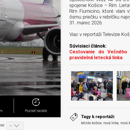
spojenie Košice – Rím. Lieta
Rím Fiumicino, ktoré vlani 
ôsmu priečku v rebríčku najv
31. marec 2026.
Viac v reportáži Televízie Koš
Súvisiaci článok:
Cestovanie do Večného 
pravidelná letecká linka
ým
Pozrieť neskôr
Tagy k reportáži
letisko košice
,
nová linka
,
nová l
ie: