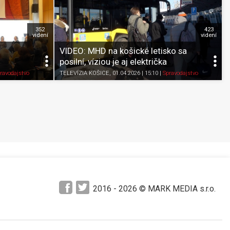
352
423
videní
videní
VIDEO: MHD na košické letisko sa
posilní, víziou je aj električka
Pozrieť neskôr
Zdieľať
K obľúbeným
Pozrieť neskôr
ravodajstvo
TELEVÍZIA KOŠICE
, 01.04.2026 | 15:10
|
Spravodajstvo
2016 -
2026
© MARK MEDIA s.r.o.