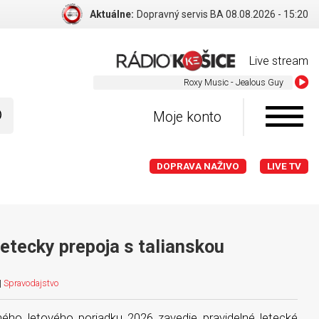
Aktuálne:
Dopravný servis BA 08.08.2026 - 15:20
Live stream
Roxy Music - Jealous Guy
Moje konto
DOPRAVA NAŽIVO
LIVE TV
letecky prepoja s talianskou
|
Spravodajstvo
ného letového poriadku 2026 zavedie pravidelné letecké