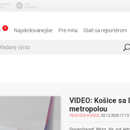
1
é
Najsledovanejšie
Pre mňa
Staň sa reportérom
VIDEO: Košice sa 
metropolou
TELEVÍZIA KOŠICE
, 02.12.2025 17:15 
Spoločnosť Wizz Air od let