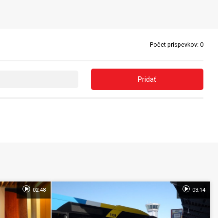
Počet príspevkov:
0
Pridať
02:48
03:14