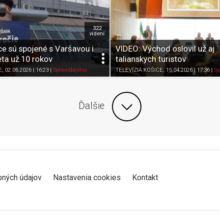
322
videní
e sú spojené s Varšavou i
VIDEO: Východ oslovil už aj
ta už 10 rokov
talianskych turistov
Zdieľať
K obľúbeným
Pozrieť neskôr
Zdieľať
K obľúbeným
E
, 02.06.2026 | 16:23
|
Spravodajstvo
TELEVÍZIA KOŠICE
, 15.04.2026 | 17:36
|
Sp
Ďalšie
bných údajov
Nastavenia cookies
Kontakt