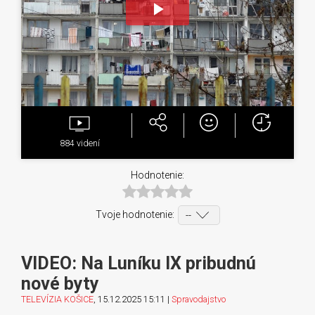
Play
Video
884
videní
Hodnotenie:
Tvoje hodnotenie:
VIDEO: Na Luníku IX pribudnú
nové byty
TELEVÍZIA KOŠICE
, 15.12.2025 15:11 |
Spravodajstvo