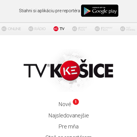
Stiahni si aplikáciu pre reportéra
1
Nové
Najsledovanejšie
Pre mňa