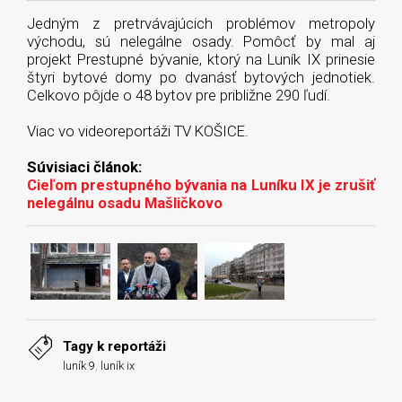
Jedným z pretrvávajúcich problémov metropoly
východu, sú nelegálne osady. Pomôcť by mal aj
projekt Prestupné bývanie, ktorý na Luník IX prinesie
štyri bytové domy po dvanásť bytových jednotiek.
Celkovo pôjde o 48 bytov pre približne 290 ľudí.
Viac vo videoreportáži TV KOŠICE.
Súvisiaci článok:
Cieľom prestupného bývania na Luníku IX je zrušiť
nelegálnu osadu Mašličkovo
Tagy k reportáži
luník 9
,
luník ix