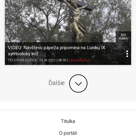
831
videní
VIDEO: Návštevu pápeža pripomína na Luníku IX
symbolický kríž
TELEVÍZIA KOŠICE
, 14.09.2022 | 08:00
|
Spravodajstvo
Ďalšie
Titulka
O portáli