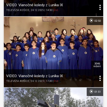
VIDEO: Vianočné koledy z Luníka IX
TELEVÍZIA KOŠICE
, 24.12.2025 | 14:30
|
Iné
02:50
3046
videní
VIDEO: Vianočné koledy z Luníka IX
TELEVÍZIA KOŠICE
, 24.12.2023 | 17:30
|
Iné
01:51