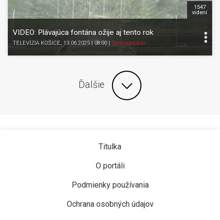
1547
videní
VIDEO: Plávajúca fontána ožije aj tento rok
TELEVÍZIA KOŠICE
, 13.06.2025 | 08:00
|
Spravodajstvo
Ďalšie
Titulka
O portáli
Podmienky používania
Ochrana osobných údajov