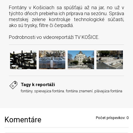
Fontány v Košiciach sa spúšťajú až na jar, no už v
týchto dňoch prebieha ich príprava na sezónu. Správa
mestskej zelene kontroluje technologické súčasti,
ako sú trysky, filtre či čerpadlá.
Podrobnosti vo videoreportáži TV KOŠICE.
Tagy k reportáži
fontány
,
spievajúca fontána
,
fontána znamení
,
plávajúca fontána
Komentáre
Počet príspevkov:
0