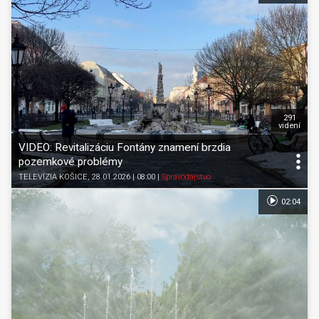
291
videní
VIDEO: Revitalizáciu Fontány znamení brzdia
pozemkové problémy
TELEVÍZIA KOŠICE
, 28.01.2026 | 08:00
|
Spravodajstvo
02:04