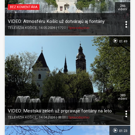
246
BEZ KOMENTÁRA
videní
VIDEO: Atmosféru Košíc už dotvárajú aj fontány
TELEVÍZIA KOŠICE
, 14.05.2026 | 17:20
|
Spravodajstvo
01:49
389
videní
VIDEO: Mestská zeleň už pripravuje fontány na leto
TELEVÍZIA KOŠICE
, 14.04.2026 | 08:00
|
Spravodajstvo
01:23