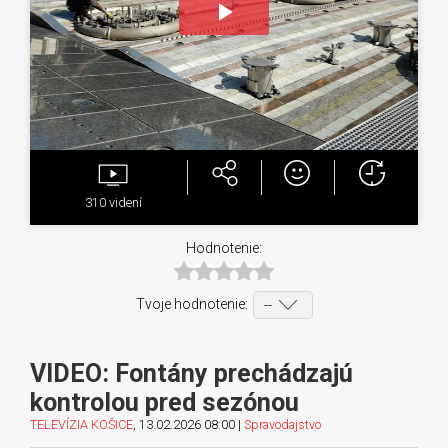
Play
Video
310
videní
Hodnotenie:
Tvoje hodnotenie:
VIDEO: Fontány prechádzajú
kontrolou pred sezónou
TELEVÍZIA KOŠICE
, 13.02.2026 08:00 |
Spravodajstvo