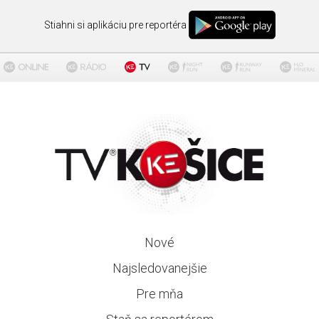
Stiahni si aplikáciu pre reportéra
Nové
Najsledovanejšie
Pre mňa