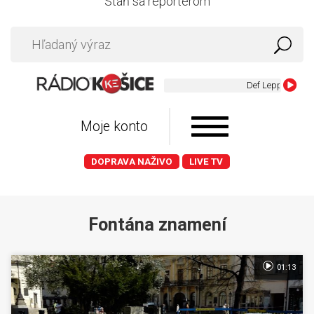
Staň sa reportérom
Def Leppard - Anim
Moje konto
DOPRAVA NAŽIVO
LIVE TV
Fontána znamení
01:13