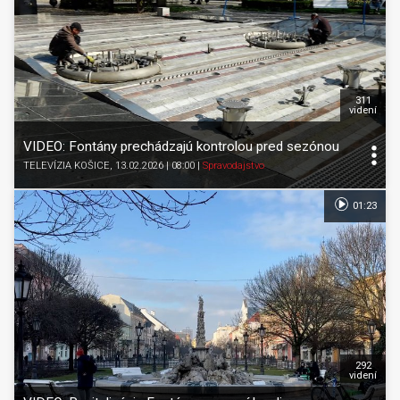
311
videní
VIDEO: Fontány prechádzajú kontrolou pred sezónou
TELEVÍZIA KOŠICE
, 13.02.2026 | 08:00
|
Spravodajstvo
01:23
292
videní