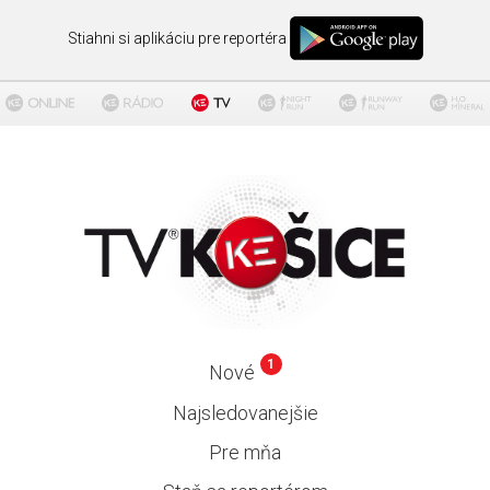
Stiahni si aplikáciu pre reportéra
1
Nové
Najsledovanejšie
Pre mňa