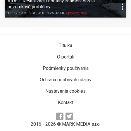
VIDEO: Revitalizáciu Fontány znamení brzdia
pozemkové problémy
TELEVÍZIA KOŠICE
, 28.01.2026 | 08:00
|
Spravodajstvo
Titulka
O portáli
Podmienky používania
Ochrana osobných údajov
Nastavenia cookies
Kontakt
2016 -
2026
© MARK MEDIA s.r.o.