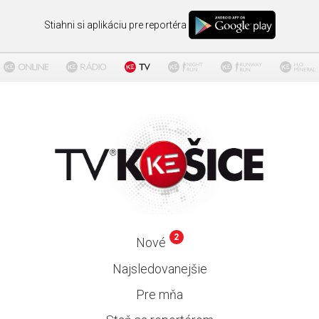
Stiahni si aplikáciu pre reportéra
2
Nové
Najsledovanejšie
Pre mňa