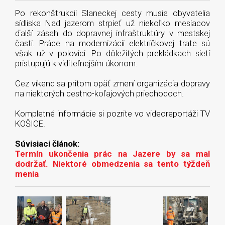
Po rekonštrukcii Slaneckej cesty musia obyvatelia
sídliska Nad jazerom strpieť už niekoľko mesiacov
ďalší zásah do dopravnej infraštruktúry v mestskej
časti. Práce na modernizácii električkovej trate sú
však už v polovici. Po dôležitých prekládkach sietí
pristupujú k viditeľnejším úkonom.
Cez víkend sa pritom opäť zmení organizácia dopravy
na niektorých cestno-koľajových priechodoch.
Kompletné informácie si pozrite vo videoreportáži TV
KOŠICE.
Súvisiaci článok:
Termín ukončenia prác na Jazere by sa mal
dodržať. Niektoré obmedzenia sa tento týždeň
menia