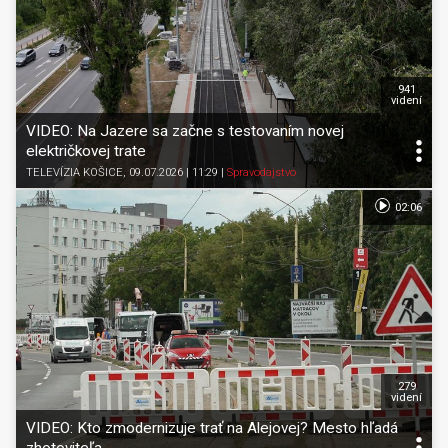
941
videní
VIDEO: Na Jazere sa začne s testovaním novej
električkovej trate
TELEVÍZIA KOŠICE
, 09.07.2026 | 11:29
|
Spravodajstvo
02:06
279
videní
VIDEO: Kto zmodernizuje trať na Alejovej? Mesto hľadá