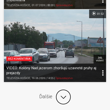
zhotoviteľa
TELEVÍZIA KOŠICE
, 01.07.2026 | 08:00
|
Spravodajstvo
01:52
346
BEZ KOMENTÁRA
videní
VIDEO: Kolóny Nad jazerom zhoršujú uzavreté pruhy aj
prejazdy
TELEVÍZIA KOŠICE
, 19.06.2026 | 14:55
|
Spravodajstvo
Ďalšie