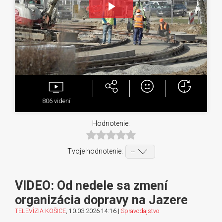
Play
Video
806
videní
Hodnotenie:
Tvoje hodnotenie:
VIDEO: Od nedele sa zmení
organizácia dopravy na Jazere
TELEVÍZIA KOŠICE
, 10.03.2026 14:16 |
Spravodajstvo