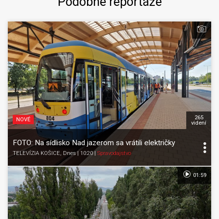
Podobné reportáže
265
NOVÉ
videní
FOTO: Na sídlisko Nad jazerom sa vrátili električky
TELEVÍZIA KOŠICE
, Dnes | 10:20
|
Spravodajstvo
01:59