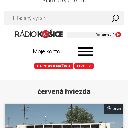
Staň sa reportérom
Moje konto
DOPRAVA NAŽIVO
LIVE TV
červená hviezda
01:38