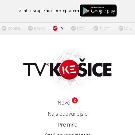
Stiahni si aplikáciu pre reportéra
2
Nové
Najsledovanejšie
Pre mňa