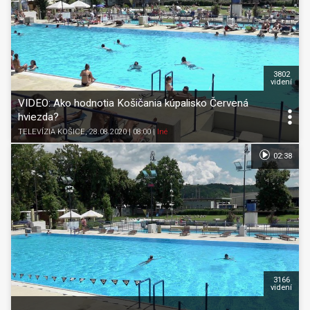
3802
videní
VIDEO: Ako hodnotia Košičania kúpalisko Červená
hviezda?
TELEVÍZIA KOŠICE
, 28.08.2020 | 08:00
|
Iné
02:38
3166
videní