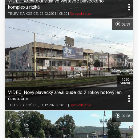
VIDEO: Architekti vidia vo výstavbe plaveckého
komplexu riziká
TELEVÍZIA KOŠICE
, 22.02.2021 | 08:00
|
Spravodajstvo
02:39
1060
videní
VIDEO: Nový plavecký areál bude do 2 rokov hotový len
čiastočne
TELEVÍZIA KOŠICE
, 11.12.2020 | 16:33
|
Spravodajstvo
02:08