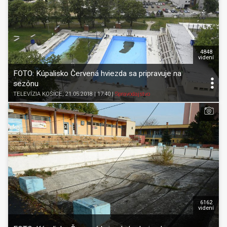
4848
videní
FOTO: Kúpalisko Červená hviezda sa pripravuje na
sezónu
TELEVÍZIA KOŠICE
, 21.05.2018 | 17:40
|
Spravodajstvo
6162
videní