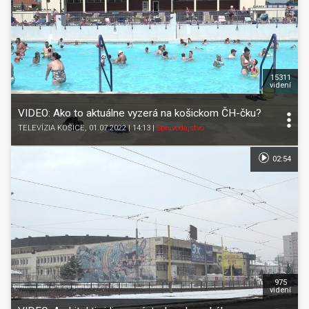
15311
videní
VIDEO: Ako to aktuálne vyzerá na košickom ČH-čku?
TELEVÍZIA KOŠICE
, 01.07.2022 | 14:13
|
Spravodajstvo
02:54
975
videní