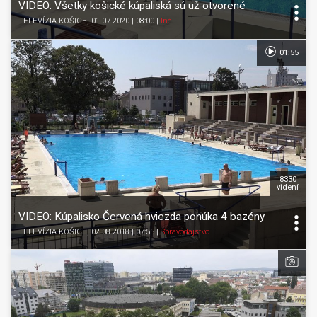
VIDEO: Všetky košické kúpaliská sú už otvorené
TELEVÍZIA KOŠICE
, 01.07.2020 | 08:00
|
Iné
01:55
8330
videní
VIDEO: Kúpalisko Červená hviezda ponúka 4 bazény
TELEVÍZIA KOŠICE
, 02.08.2018 | 07:55
|
Spravodajstvo