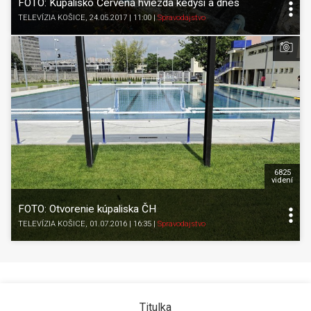
FOTO: Kúpalisko Červená hviezda kedysi a dnes
TELEVÍZIA KOŠICE
, 24.05.2017 | 11:00
|
Spravodajstvo
6825
videní
FOTO: Otvorenie kúpaliska ČH
TELEVÍZIA KOŠICE
, 01.07.2016 | 16:35
|
Spravodajstvo
Titulka