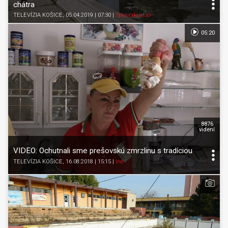
chátra
TELEVÍZIA KOŠICE
, 05.04.2019 | 07:30
|
Spravodajstvo
05:20
8876
videní
VIDEO: Ochutnali sme prešovskú zmrzlinu s tradíciou
TELEVÍZIA KOŠICE
, 16.08.2018 | 15:15
|
Iné