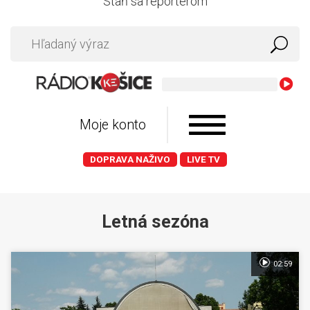
Staň sa reportérom
Adam M
Moje konto
DOPRAVA NAŽIVO
LIVE TV
Letná sezóna
02:59