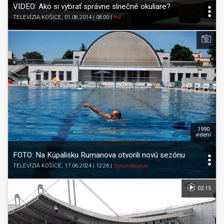
VIDEO: Ako si vybrať správne slnečné okuliare?
TELEVÍZIA KOŠICE
, 01.08.2014 | 08:00
|
Iné
1990
videní
FOTO: Na Kúpalisku Rumanova otvorili novú sezónu
TELEVÍZIA KOŠICE
, 17.06.2024 | 12:26
|
Spravodajstvo
02:15