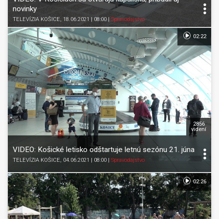
novinky
TELEVÍZIA KOŠICE
, 18.06.2021 | 08:00
|
Spravodajstvo
02:22
2856
videní
VIDEO: Košické letisko odštartuje letnú sezónu 21. júna
TELEVÍZIA KOŠICE
, 04.06.2021 | 08:00
|
Spravodajstvo
02:26