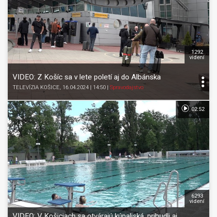
1292
videní
VIDEO: Z Košíc sa v lete poletí aj do Albánska
TELEVÍZIA KOŠICE
, 16.04.2024 | 14:50
|
Spravodajstvo
02:52
6293
videní
VIDEO: V Košiciach sa otvárajú kúpaliská, pribudli aj