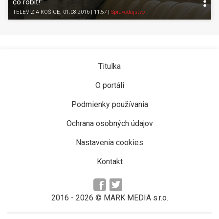
čo robiť!"
TELEVÍZIA KOŠICE
, 01.08.2016 | 11:57
|
Spravodajstvo
Titulka
O portáli
Podmienky používania
Ochrana osobných údajov
Nastavenia cookies
Kontakt
2016 -
2026
© MARK MEDIA s.r.o.