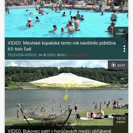
762
videní
VIDEO: Mestské kúpaliská tento rok navštívilo približne
65-tisíc ľudí
TELEVÍZIA KOŠICE
, 04.09.2020 | 08:00
|
Spravodajstvo
02:47
12172
videní
VIDEO: Bukovec patrí v horúčavách medzi obľúbené