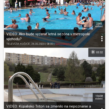
2345
videní
VIDEO: Ako bude vyzerať letná sezóna v metropole
východu?
TELEVÍZIA KOŠICE
, 26.05.2020 | 08:00
|
Spravodajstvo
03:32
15658
videní
VIDEO: Kúpalisko Triton sa zmenilo na nepoznanie a