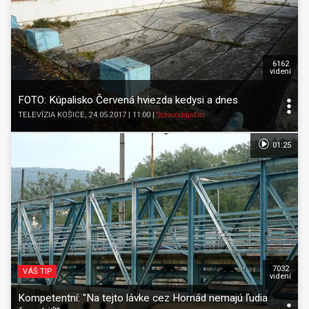
6162
videní
FOTO: Kúpalisko Červená hviezda kedysi a dnes
TELEVÍZIA KOŠICE
, 24.05.2017 | 11:00
|
Spravodajstvo
01:25
7032
VÁŠ TIP
videní
Kompetentní: "Na tejto lávke cez Hornád nemajú ľudia