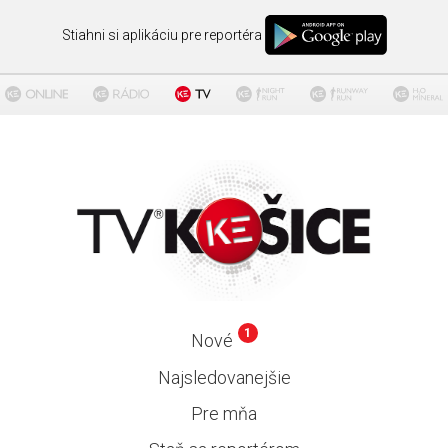
Stiahni si aplikáciu pre reportéra
1
Nové
Najsledovanejšie
Pre mňa