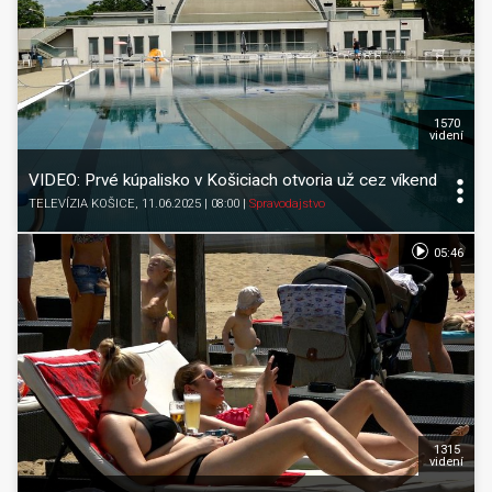
1570
videní
VIDEO: Prvé kúpalisko v Košiciach otvoria už cez víkend
TELEVÍZIA KOŠICE
, 11.06.2025 | 08:00
|
Spravodajstvo
05:46
1315
videní