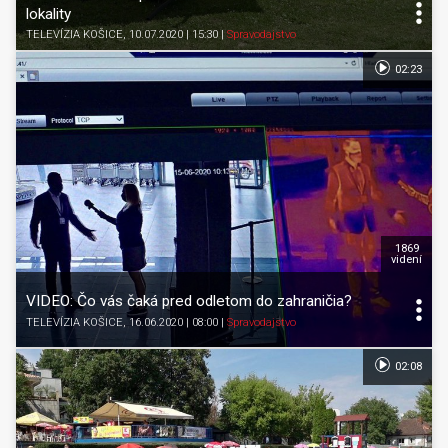
lokality
TELEVÍZIA KOŠICE
, 10.07.2020 | 15:30
|
Spravodajstvo
02:23
1869
videní
VIDEO: Čo vás čaká pred odletom do zahraničia?
TELEVÍZIA KOŠICE
, 16.06.2020 | 08:00
|
Spravodajstvo
02:08