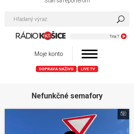
Staň sa reportérom
Tina Turner - Th
Moje konto
DOPRAVA NAŽIVO
LIVE TV
Nefunkčné semafory