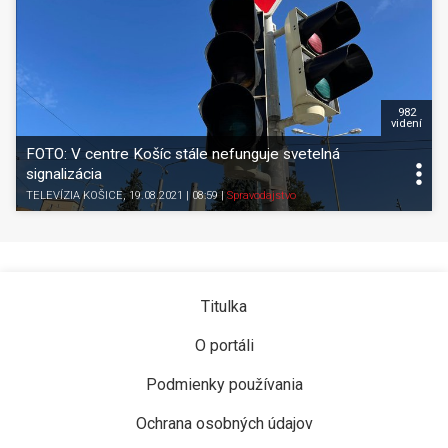
982
videní
FOTO: V centre Košíc stále nefunguje svetelná
signalizácia
TELEVÍZIA KOŠICE
, 19.08.2021 | 08:59
|
Spravodajstvo
Titulka
O portáli
Podmienky používania
Ochrana osobných údajov