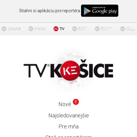
Stiahni si aplikáciu pre reportéra
1
Nové
Najsledovanejšie
Pre mňa