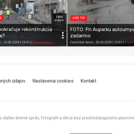
1466
A
VÁŠ TIP
videní
pokračuje rekonštrukcia
FOTO: Pri Auparku autoumy
ce?
zadarmo
Zdieľať
K obľúbeným
Pozrieť neskôr
Zdieľať
K obľúbeným
E
, 10.09.2019 | 16:41
|
Spravodajstvo
František Ilenin
, 30.05.2019 | 10:41
|
Dopra
bných údajov
Nastavenia cookies
Kontakt
o ďalšie šírenie správ, fotografií a dát je bez predchádzajúceho píso