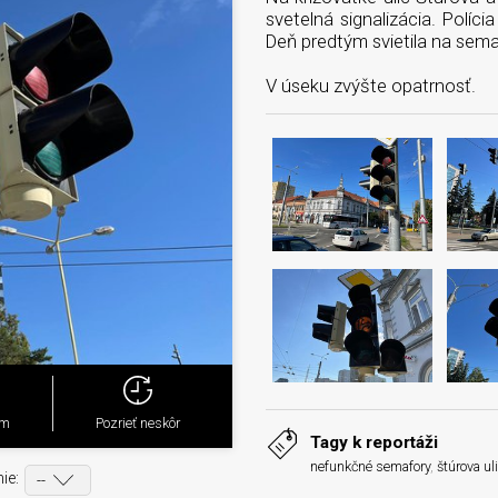
svetelná signalizácia. Políc
Deň predtým svietila na sema
V úseku zvýšte opatrnosť.
ým
Pozrieť neskôr
Tagy k reportáži
nefunkčné semafory
,
štúrova ul
ie: