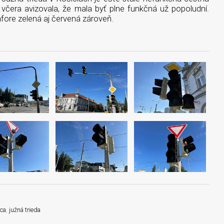
ia včera avizovala, že mala byť plne funkčná už popoludní.
fore zelená aj červená zároveň.
ica
,
južná trieda