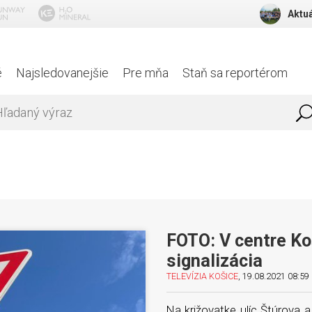
Aktuá
é
Najsledovanejšie
Pre mňa
Staň sa reportérom
FOTO: V centre Ko
signalizácia
TELEVÍZIA KOŠICE
, 19.08.2021 08:59 
Na križovatke ulíc Štúrova a