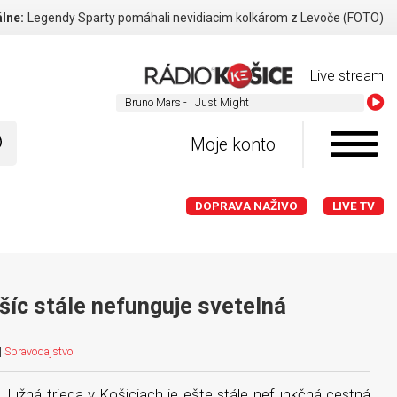
lne:
Legendy Sparty pomáhali nevidiacim kolkárom z Levoče (FOTO)
Live stream
Bruno Mars 
Moje konto
DOPRAVA NAŽIVO
LIVE TV
šíc stále nefunguje svetelná
|
Spravodajstvo
 Južná trieda v Košiciach je ešte stále nefunkčná cestná