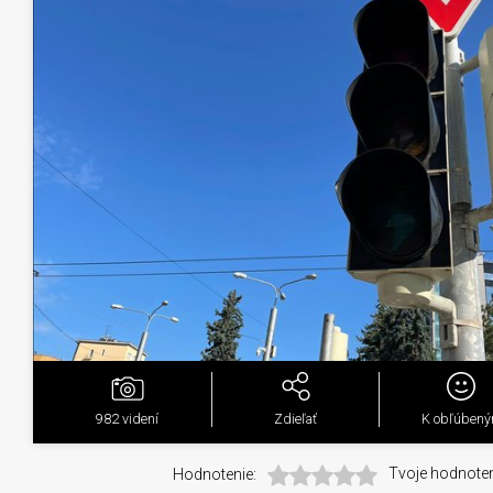
982
videní
Zdieľať
K obľúben
Hodnotenie:
Tvoje hodnoten