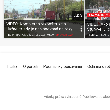
1636
BEZ KOMENTÁR
videní
VIDEO: Kompletná rekonštrukcia
VIDEO: Ako 
Južnej triedy je naplánovaná na roky
Štúrovej uli
2023-2024
TELEVÍZIA KOŠIC
TELEVÍZIA KOŠICE
, 03.05.2022 | 08:00
|
Spravodajstvo
Titulka
O portáli
Podmienky používania
Ochrana oso
Všetky práva vyhradené. Publikovanie aleb