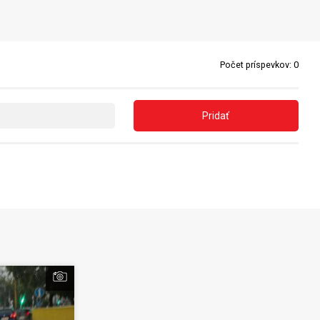
Počet príspevkov:
0
Pridať