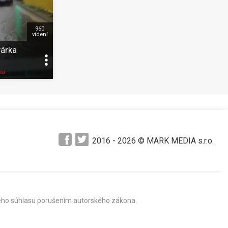
960
videní
várka
Pozrieť neskôr
Zdieľať
K obľúbeným
Pozrieť neskôr
va
2016 -
2026
© MARK MEDIA s.r.o.
mného súhlasu porušením autorského zákona.