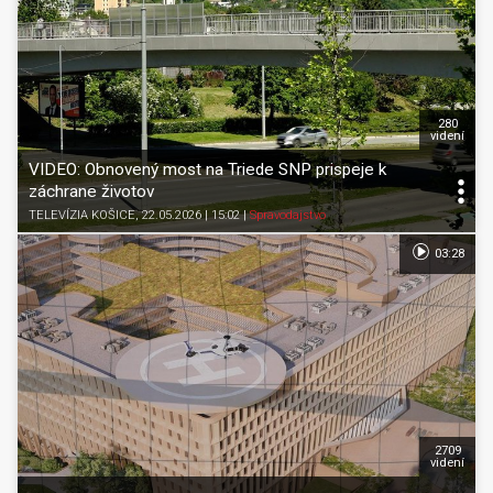
280
videní
VIDEO: Obnovený most na Triede SNP prispeje k
záchrane životov
TELEVÍZIA KOŠICE
, 22.05.2026 | 15:02
|
Spravodajstvo
03:28
2709
videní