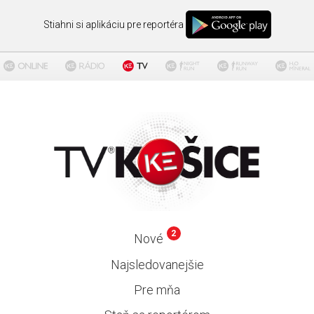
Stiahni si aplikáciu pre reportéra
2
Nové
Najsledovanejšie
Pre mňa