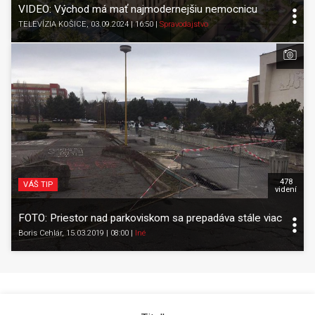
VIDEO: Východ má mať najmodernejšiu nemocnicu
TELEVÍZIA KOŠICE
, 03.09.2024 | 16:50
|
Spravodajstvo
478
VÁŠ TIP
videní
FOTO: Priestor nad parkoviskom sa prepadáva stále viac
Boris Cehlár
, 15.03.2019 | 08:00
|
Iné