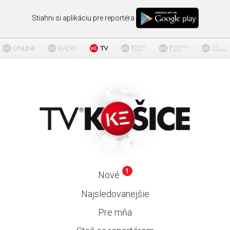
Stiahni si aplikáciu pre reportéra
1
Nové
Najsledovanejšie
Pre mňa