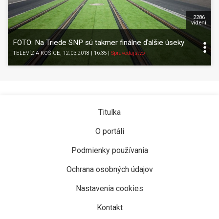
2286
videní
FOTO: Na Triede SNP sú takmer finálne ďalšie úseky
TELEVÍZIA KOŠICE
, 12.03.2018 | 16:35
|
Spravodajstvo
Titulka
O portáli
Podmienky používania
Ochrana osobných údajov
Nastavenia cookies
Kontakt