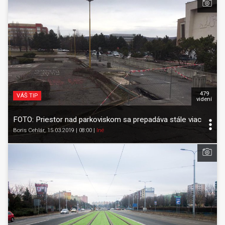
479
VÁŠ TIP
videní
FOTO: Priestor nad parkoviskom sa prepadáva stále viac
Boris Cehlár
, 15.03.2019 | 08:00
|
Iné