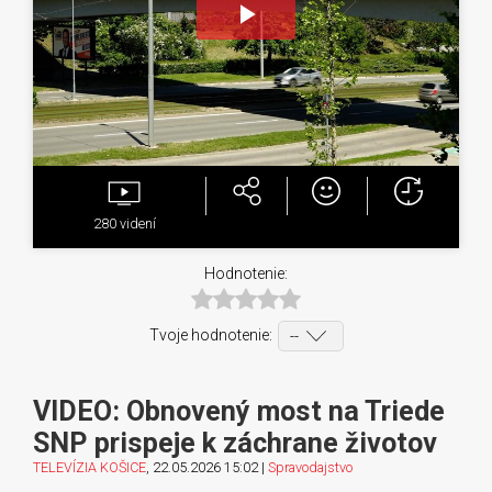
Play
Video
280
videní
Hodnotenie:
Tvoje hodnotenie:
VIDEO: Obnovený most na Triede
SNP prispeje k záchrane životov
TELEVÍZIA KOŠICE
, 22.05.2026 15:02 |
Spravodajstvo