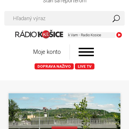
Staň sa reportérom
Najblizsie k Vam - Radio Kosice
Moje konto
DOPRAVA NAŽIVO
LIVE TV