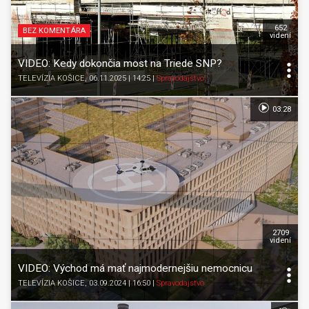
652
BEZ KOMENTÁRA
videní
VIDEO: Kedy dokončia most na Triede SNP?
TELEVÍZIA KOŠICE
, 06.11.2025 | 14:25
|
Spravodajstvo
03:28
2709
videní
VIDEO: Východ má mať najmodernejšiu nemocnicu
TELEVÍZIA KOŠICE
, 03.09.2024 | 16:50
|
Spravodajstvo