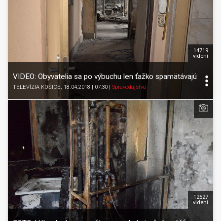
14719
videní
VIDEO: Obyvatelia sa po výbuchu len ťažko spamätávajú
TELEVÍZIA KOŠICE
, 18.04.2018 | 07:30
|
Spravodajstvo
12527
videní