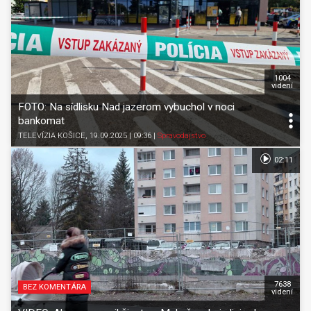
1004
videní
FOTO: Na sídlisku Nad jazerom vybuchol v noci
bankomat
TELEVÍZIA KOŠICE
, 19.09.2025 | 09:36
|
Spravodajstvo
02:11
7638
BEZ KOMENTÁRA
videní