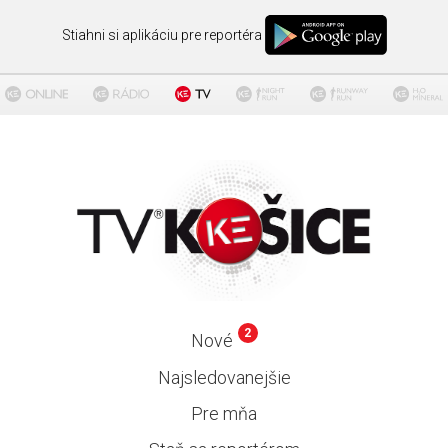
Stiahni si aplikáciu pre reportéra
2
Nové
Najsledovanejšie
Pre mňa