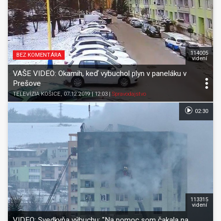
114005
BEZ KOMENTÁRA
videní
VAŠE VIDEO: Okamih, keď vybuchol plyn v paneláku v
Prešove
TELEVÍZIA KOŠICE
, 07.12.2019 | 12:03
|
Spravodajstvo
02:30
113315
videní
VIDEO: Svedkyňa výbuchu: "Na pomoc som čakala na