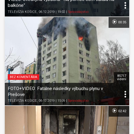
balkóne"
TELEVÍZIA KOŠICE
, 06.12.2019 | 19:02
|
Spravodajstvo
00:35
85717
BEZ KOMENTÁRA
videní
FOTO+VIDEO: Fatálne následky výbuchu plynu v
Prešove
TELEVÍZIA KOŠICE
, 06.12.2019 | 15:09
|
Spravodajstvo
02:42