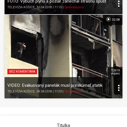
FOTO: Výbuch plynu a požiar zanechal strašnú spúšť
TELEVÍZIA KOŠICE
, 10.04.2018 | 11:15
|
Spravodajstvo
02:08
12619
BEZ KOMENTÁRA
videní
VIDEO: Evakuovaný panelák musí preskúmať statik
TELEVÍZIA KOŠICE
, 09.04.2018 | 11:20
|
Spravodajstvo
Titulka