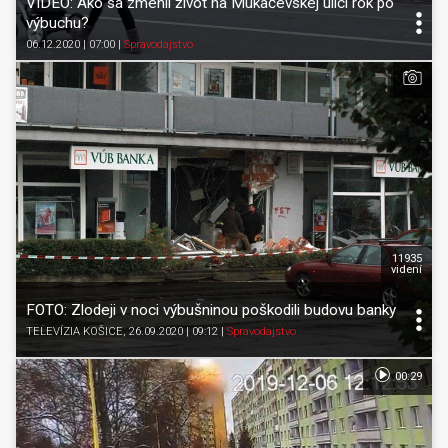
VIDEO: Ako sa zmenil život na Mukačevskej ulici rok po
výbuchu?
06.12.2020 | 07:00
|
Spravodajstvo
11935
videní
FOTO: Zlodeji v noci výbušninou poškodili budovu banky
TELEVÍZIA KOŠICE
, 26.09.2020 | 09:12
|
Spravodajstvo
00:29