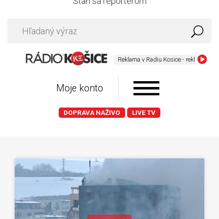
Staň sa reportérom
Reklama v Radiu Kosice - reklama@radioko
Moje konto
DOPRAVA NAŽIVO
LIVE TV