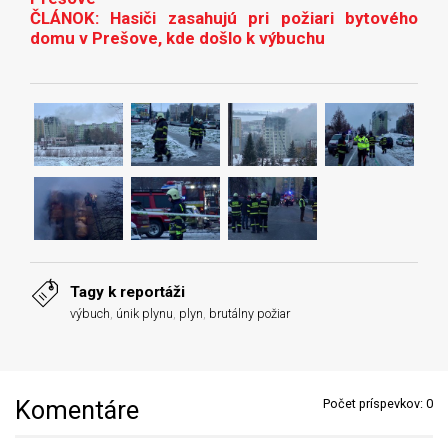
ČLÁNOK: Hasiči zasahujú pri požiari bytového
domu v Prešove, kde došlo k výbuchu
Tagy k reportáži
výbuch
,
únik plynu
,
plyn
,
brutálny požiar
Komentáre
Počet príspevkov:
0