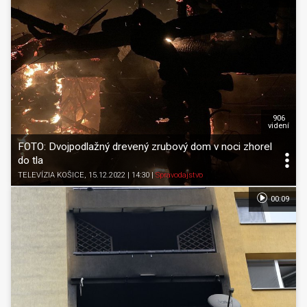
906
videní
FOTO: Dvojpodlažný drevený zrubový dom v noci zhorel
do tla
TELEVÍZIA KOŠICE
, 15.12.2022 | 14:30
|
Spravodajstvo
00:09