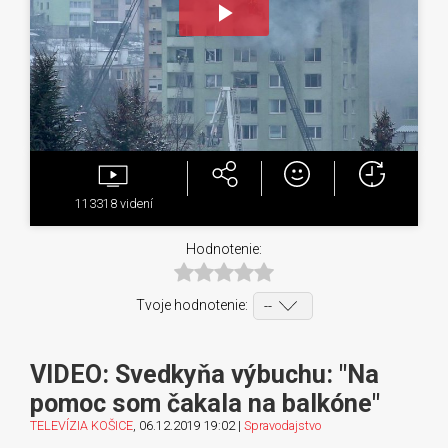
Play
Video
113318
videní
Hodnotenie:
Tvoje hodnotenie:
VIDEO: Svedkyňa výbuchu: "Na
pomoc som čakala na balkóne"
TELEVÍZIA KOŠICE
, 06.12.2019 19:02 |
Spravodajstvo