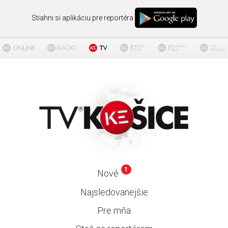
Stiahni si aplikáciu pre reportéra
1
Nové
Najsledovanejšie
Pre mňa