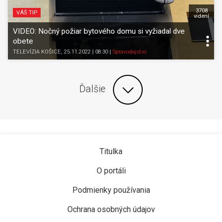
3708
VÁŠ TIP
videní
VIDEO: Nočný požiar bytového domu si vyžiadal dve
obete
TELEVÍZIA KOŠICE
, 25.11.2022 | 08:30
|
Spravodajstvo
Ďalšie
Titulka
O portáli
Podmienky používania
Ochrana osobných údajov