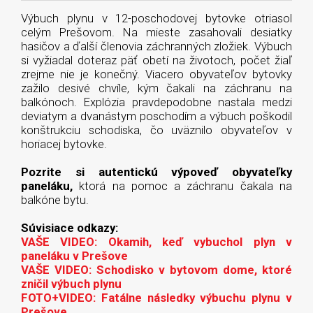
Výbuch plynu v 12-poschodovej bytovke otriasol
celým Prešovom. Na mieste zasahovali desiatky
hasičov a ďalší členovia záchranných zložiek. Výbuch
si vyžiadal doteraz päť obetí na životoch, počet žiaľ
zrejme nie je konečný. Viacero obyvateľov bytovky
zažilo desivé chvíle, kým čakali na záchranu na
balkónoch. Explózia pravdepodobne nastala medzi
deviatym a dvanástym poschodím a výbuch poškodil
konštrukciu schodiska, čo uväznilo obyvateľov v
horiacej bytovke.
Pozrite si autentickú výpoveď obyvateľky
paneláku,
ktorá na pomoc a záchranu čakala na
balkóne bytu.
Súvisiace odkazy:
VAŠE VIDEO: Okamih, keď vybuchol plyn v
paneláku v Prešove
VAŠE VIDEO: Schodisko v bytovom dome, ktoré
zničil výbuch plynu
FOTO+VIDEO: Fatálne následky výbuchu plynu v
Prešove