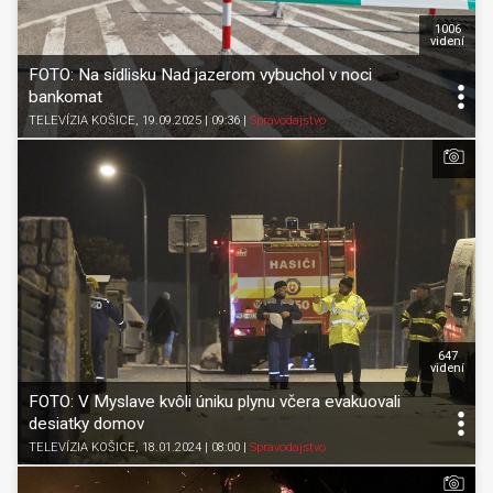
1006
videní
FOTO: Na sídlisku Nad jazerom vybuchol v noci
bankomat
TELEVÍZIA KOŠICE
, 19.09.2025 | 09:36
|
Spravodajstvo
647
videní
FOTO: V Myslave kvôli úniku plynu včera evakuovali
desiatky domov
TELEVÍZIA KOŠICE
, 18.01.2024 | 08:00
|
Spravodajstvo