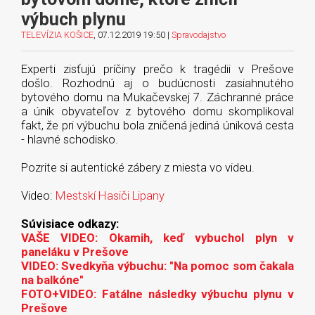
výbuch plynu
TELEVÍZIA KOŠICE
, 07.12.2019 19:50 |
Spravodajstvo
Experti zisťujú príčiny prečo k tragédii v Prešove
došlo. Rozhodnú aj o budúcnosti zasiahnutého
bytového domu na Mukačevskej 7. Záchranné práce
a únik obyvateľov z bytového domu skomplikoval
fakt, že pri výbuchu bola zničená jediná úniková cesta
- hlavné schodisko.
Pozrite si autentické zábery z miesta vo videu.
Video:
Mestskí Hasiči Lipany
Súvisiace odkazy:
VAŠE VIDEO: Okamih, keď vybuchol plyn v
paneláku v Prešove
VIDEO: Svedkyňa výbuchu: "Na pomoc som čakala
na balkóne"
FOTO+VIDEO: Fatálne následky výbuchu plynu v
Prešove