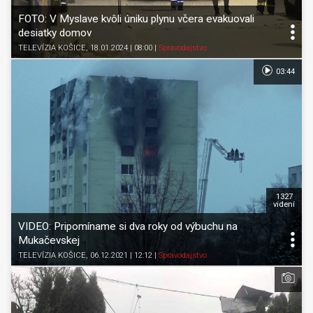
FOTO: V Myslave kvôli úniku plynu včera evakuovali
desiatky domov
TELEVÍZIA KOŠICE
, 18.01.2024 | 08:00
|
Spravodajstvo
03:44
1327
videní
VIDEO: Pripomíname si dva roky od výbuchu na
Mukačevskej
TELEVÍZIA KOŠICE
, 06.12.2021 | 12:12
|
Spravodajstvo