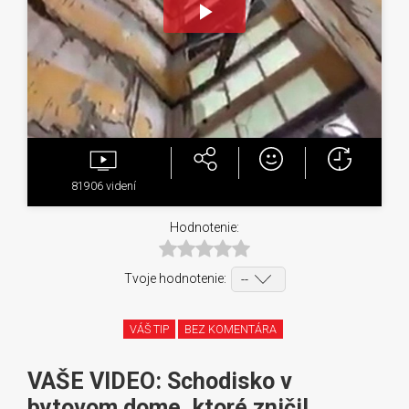
Play
Video
81906
videní
Hodnotenie:
Tvoje hodnotenie:
VÁŠ TIP
BEZ KOMENTÁRA
VAŠE VIDEO: Schodisko v
bytovom dome, ktoré zničil