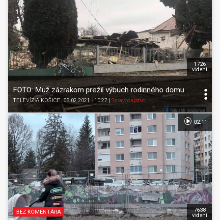
1726
videní
FOTO: Muž zázrakom prežil výbuch rodinného domu
TELEVÍZIA KOŠICE
, 05.02.2021 | 10:27
|
Spravodajstvo
02:11
7638
BEZ KOMENTÁRA
videní