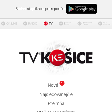
Stiahni si aplikáciu pre reportéra
1
Nové
Najsledovanejšie
Pre mňa