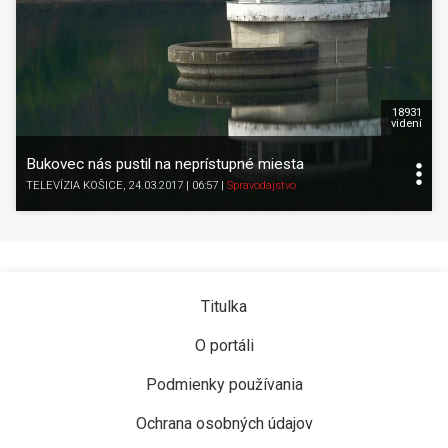
18931
videní
Bukovec nás pustil na neprístupné miesta
TELEVÍZIA KOŠICE
, 24.03.2017 | 06:57
|
Spravodajstvo
Titulka
O portáli
Podmienky používania
Ochrana osobných údajov