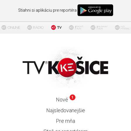
Stiahni si aplikáciu pre reportéra
1
Nové
Najsledovanejšie
Pre mňa