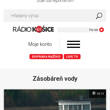
Staň sa reportérom
Pre reklamu v Rad
Moje konto
DOPRAVA NAŽIVO
LIVE TV
Zásobáreň vody
02:13