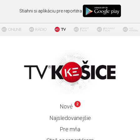
Stiahni si aplikáciu pre reportéra
2
Nové
Najsledovanejšie
Pre mňa