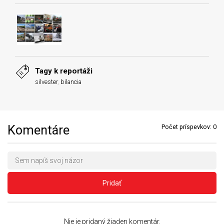
Tagy k reportáži
silvester
,
bilancia
Komentáre
Počet príspevkov:
0
Pridať
Nie je pridaný žiaden komentár.