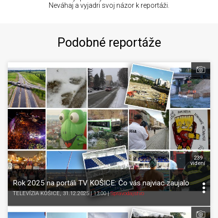
Neváhaj a vyjadri svoj názor k reportáži.
Podobné reportáže
239
videní
Rok 2025 na portáli TV KOŠICE: Čo vás najviac zaujalo
TELEVÍZIA KOŠICE
, 31.12.2025 | 13:00
|
Spravodajstvo