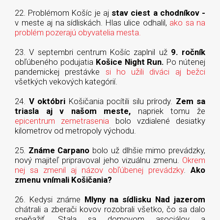
22. Problémom Košíc je aj
stav ciest a chodníkov -
v meste aj na sídliskách. Hlas ulice odhalil,
ako sa na
problém pozerajú obyvatelia mesta.
23. V septembri centrum Košíc zaplnil už
9. ročník
obľúbeného podujatia
Košice Night Run.
Po nútenej
pandemickej prestávke
si ho užili diváci aj bežci
všetkých vekových kategórií.
24.
V októbri
Košičania pocítili silu prírody.
Zem sa
triasla aj v našom meste,
napriek tomu že
epicentrum zemetrasenia
bolo vzdialené desiatky
kilometrov od metropoly východu.
25.
Známe Carpano
bolo už dlhšie mimo prevádzky,
nový majiteľ pripravoval jeho vizuálnu zmenu.
Okrem
nej sa zmenil aj názov obľúbenej prevádzky
.
Ako
zmenu vnímali Košičania?
26. Kedysi známe
Mlyny na sídlisku Nad jazerom
chátrali a zberači kovov rozobrali všetko, čo sa dalo
speňažiť. Stala sa domovom asociálov a