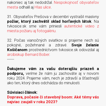
nakoniec aj tak nedodržal.
Nespokojnosť obyvateľov
mesta
odhalil aj
Hlas ulice
.
31. Obyvateľov Prešova v decembri vystrašil masívny
požiar, ktorý zachvátil sklad horľavých látok
. Na
tvkosice.sk sme vám priniesli
autentické video z
miesta požiaru aj fotogalériu.
32. Počas vianočných sviatkov si prajeme nech sú
pokojné, požehnané a zdravé.
Svoje želanie
Košičanom
prostredníctvom tvkosice.sk odovzdal aj
arcibiskup Bernard Bober
.
------
Ďakujeme vám za vašu doterajšiu priazeň a
podporu,
veríme že nám ju zachováte aj v novom
roku 2024. Prajeme vám, nech je zdravší a šťastnejší
ako ten, ktorý dnes odchádza do minulosti.
Súvisiaci článok:
Doprava, počasie či stavebný boom: Aké témy vás
najviac zaujali v roku 2023?