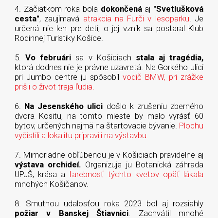
4. Začiatkom roka bola
dokončená
aj
"Svetlušková
cesta"
, zaujímavá
atrakcia na Furči v lesoparku
. Je
určená nie len pre deti, o jej vznik sa postaral Klub
Rodinnej Turistiky Košice.
5.
Vo februári
sa v Košiciach
stala aj tragédia,
ktorá dodnes nie je právne uzavretá. Na Gorkého ulici
pri Jumbo centre ju spôsobil
vodič BMW, pri zrážke
prišli o život traja ľudia.
6.
Na Jesenského ulici
došlo k zrušeniu zberného
dvora Kositu, na tomto mieste by malo vyrásť 60
bytov, určených najmä na štartovacie bývanie.
Plochu
vyčistili a lokalitu pripravili na výstavbu.
7. Mimoriadne obľúbenou je v Košiciach pravidelne aj
výstava orchideí.
Organizuje ju Botanická záhrada
UPJŠ, krása a
farebnosť týchto kvetov opäť lákala
mnohých Košičanov.
8. Smutnou udalosťou roka 2023 bol aj rozsiahly
požiar v Banskej Štiavnici
.
Zachvátil mnohé