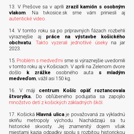
13. V Prešove sa v apríli
zrazil kamión s osobným
vlakom
. Na tvkosice.sk sme vám priniesli aj
autentické video.
14. V tomto roku sa po prípravných fázach rozbehli
výraznejšie aj
práce na výstavbe košického
obchvatu
.
Takto vyzerali jednotlivé úseky
na jar
2023.
15.
Problém s medveďmi
sme si výraznejšie uvedomili
v tomto roku aj v Košiciach. V apríli na Zelenom dvore
došlo
k zrážke
osobného auta
s mladým
medveďom
, vážil asi 150 kg.
16. V máji
centrum Košíc opäť roztancovala
štvorylka.
Do obľúbeného podujatia sa zapojilo
množstvo detí z košických základných škôl.
17. Košická
Hlavná ulica
je považovaná za výkladnú
skriňu metropoly východu. Nachádzajú sa tu
historické skvosty. Jej znamenitý dojem však
miestami kazia odpadky spolu s rozbitou historickou