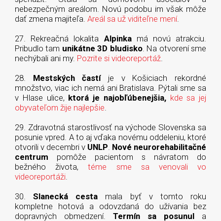
nebezpečným areálom. Novú podobu im však môže
dať zmena majiteľa.
Areál sa už viditeľne mení
.
27. Rekreačná lokalita
Alpinka
má novú atrakciu.
Pribudlo tam
unikátne 3D bludisko
. Na otvorení sme
nechýbali ani my.
Pozrite si videoreportáž
.
28.
Mestských častí
je v Košiciach rekordné
množstvo, viac ich nemá ani Bratislava. Pýtali sme sa
v Hlase ulice,
ktorá je najobľúbenejšia,
kde sa jej
obyvateľom žije najlepšie
.
29. Zdravotná starostlivosť na východe Slovenska sa
posunie vpred. A to aj vďaka novému oddeleniu, ktoré
otvorili v decembri v
UNLP
.
Nové neurorehabilitačné
centrum
pomôže pacientom s návratom do
bežného života,
téme sme sa venovali vo
videoreportáži
.
30.
Slanecká cesta
mala byť v tomto roku
kompletne hotová a odovzdaná do užívania bez
dopravných obmedzení.
Termín sa posunul
a