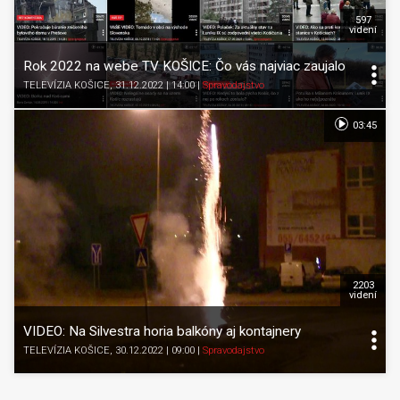
597
videní
Rok 2022 na webe TV KOŠICE: Čo vás najviac zaujalo
TELEVÍZIA KOŠICE
, 31.12.2022 | 14:00
|
Spravodajstvo
03:45
2203
videní
VIDEO: Na Silvestra horia balkóny aj kontajnery
TELEVÍZIA KOŠICE
, 30.12.2022 | 09:00
|
Spravodajstvo