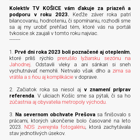
Kolektív TV KOŠICE vám ďakuje za priazeň a
podporu v roku 2023.
Keďže záver roka patrí
bilancovaniu, hodnoteniu, či spomínaniu, rozhodli sme
sa aj my urobiť prehľad tém, ktoré vás na portáli
tvkosice.sk zaujali v tomto roku najviac.
-------
1.
Prvé dni roka 2023 boli poznačené aj oteplením
,
ktoré príliš rýchlo
prerušilo lyžiarsku sezónu na
Jahodnej
. Odstavili vleky a ani sánkari si sneh
vychutnávať nemohli. Netrvalo však dlho a
zima sa
vrátila a s ňou aj komplikácie
v doprave.
2. Začiatok roka sa niesol aj
v znamení príprav
referenda
. V uliciach Košíc sme sa pýtali, či sa ho
zúčastnia aj obyvatelia metropoly východu.
3.
Na severnom obchvate Prešova
sa finišovalo s
prácami, ktorých ukončenie bolo časované na leto
2023.
NDS zverejnila fotogalériu
, ktorá zachytávala
stav jednotlivých úsekov.