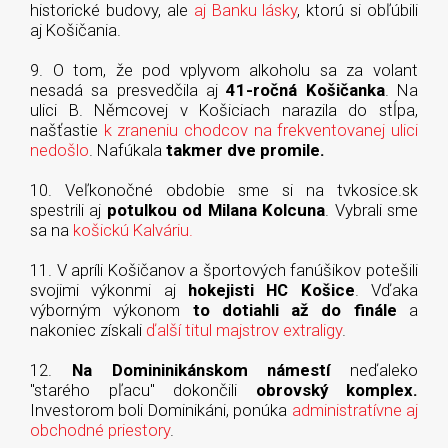
historické budovy, ale
aj Banku lásky
, ktorú si obľúbili
aj Košičania.
9. O tom, že pod vplyvom alkoholu sa za volant
nesadá sa presvedčila aj
41-ročná Košičanka
. Na
ulici B. Němcovej v Košiciach narazila do stĺpa,
našťastie
k zraneniu chodcov na frekventovanej ulici
nedošlo
. Nafúkala
takmer dve promile.
10. Veľkonočné obdobie sme si na tvkosice.sk
spestrili aj
potulkou od Milana Kolcuna
. Vybrali sme
sa na
košickú Kalváriu.
11. V apríli Košičanov a športových fanúšikov potešili
svojimi výkonmi aj
hokejisti HC Košice
. Vďaka
výborným výkonom
to dotiahli až do finále
a
nakoniec získali
ďalší titul majstrov extraligy
.
12.
Na Domininikánskom námestí
neďaleko
"starého pľacu" dokončili
obrovský komplex.
Investorom boli Dominikáni, ponúka
administratívne aj
obchodné priestory
.