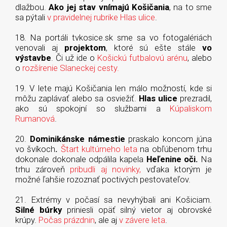
dlažbou.
Ako jej stav vnímajú Košičania
, na to sme
sa pýtali
v pravidelnej rubrike Hlas ulice
.
18. Na portáli tvkosice.sk sme sa vo fotogalériách
venovali aj
projektom
, ktoré sú ešte stále
vo
výstavbe
. Či už ide o
Košickú futbalovú arénu
, alebo
o
rozšírenie Slaneckej cesty.
19. V lete majú Košičania len málo možností, kde si
môžu zaplávať alebo sa osviežiť.
Hlas ulice
prezradil,
ako sú spokojní so službami a
Kúpaliskom
Rumanová
.
20.
Dominikánske námestie
praskalo koncom júna
vo švíkoch
.
Štart kultúrneho leta
na obľúbenom trhu
dokonale dokonale odpálila kapela
Heľenine oči.
Na
trhu zároveň
pribudli aj novinky,
vďaka ktorým je
možné ľahšie rozoznať poctivých pestovateľov.
21. Extrémy v počasí sa nevyhýbali ani Košiciam.
Silné búrky
priniesli opäť silný vietor aj obrovské
krúpy.
Počas prázdnin
, ale aj
v závere leta
.