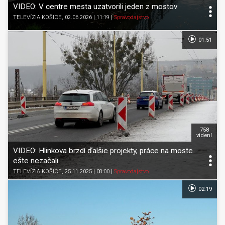
VIDEO: V centre mesta uzatvorili jeden z mostov
TELEVÍZIA KOŠICE
, 02.06.2026 | 11:19
|
Spravodajstvo
01:51
758
videní
VIDEO: Hlinkova brzdí ďalšie projekty, práce na moste
ešte nezačali
TELEVÍZIA KOŠICE
, 25.11.2025 | 08:00
|
Spravodajstvo
02:19