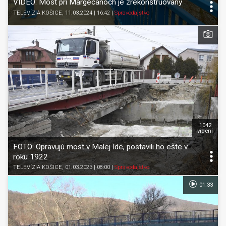
VIDEO: Most pri Margecanoch je zrekonštruovaný
TELEVÍZIA KOŠICE
, 11.03.2024 | 16:42
|
Spravodajstvo
1042
videní
FOTO: Opravujú most v Malej Ide, postavili ho ešte v
roku 1922
TELEVÍZIA KOŠICE
, 01.03.2023 | 08:00
|
Spravodajstvo
01:33