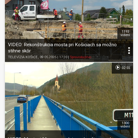
1193
videní
VIDEO: Rekonštrukcia mosta pri Košiciach sa možno
stihne skôr
TELEVÍZIA KOŠICE
, 09.05.2025 | 17:20
|
Spravodajstvo
02:55
1300
videní