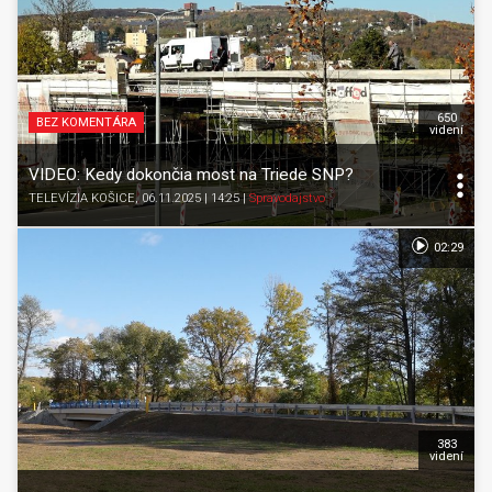
650
BEZ KOMENTÁRA
videní
VIDEO: Kedy dokončia most na Triede SNP?
TELEVÍZIA KOŠICE
, 06.11.2025 | 14:25
|
Spravodajstvo
02:29
383
videní