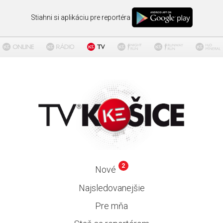
Stiahni si aplikáciu pre reportéra
2
Nové
Najsledovanejšie
Pre mňa