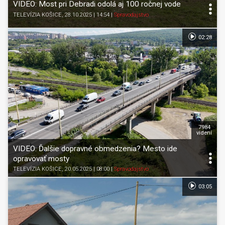
VIDEO: Most pri Debradi odolá aj 100 ročnej vode
TELEVÍZIA KOŠICE
, 28.10.2025 | 14:54
|
Spravodajstvo
02:28
7984
videní
VIDEO: Ďalšie dopravné obmedzenia? Mesto ide
opravovať mosty
TELEVÍZIA KOŠICE
, 20.05.2025 | 08:00
|
Spravodajstvo
03:05