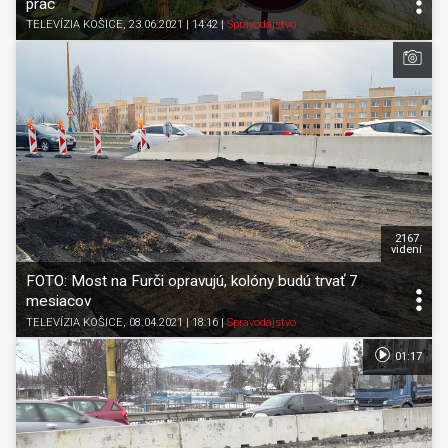
prác
TELEVÍZIA KOŠICE
, 23.06.2021 | 14:42
|
Spravodajstvo
2167
videní
FOTO: Most na Furči opravujú, kolóny budú trvať 7
mesiacov
TELEVÍZIA KOŠICE
, 08.04.2021 | 18:16
|
Spravodajstvo
01:17