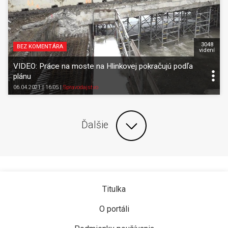
3048
BEZ KOMENTÁRA
videní
VIDEO: Práce na moste na Hlinkovej pokračujú podľa
plánu
06.04.2021 | 16:05
|
Spravodajstvo
Ďalšie
Titulka
O portáli