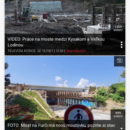
1359
videní
VIDEO: Práce na moste medzi Kysakom a Veľkou
Lodinou
TELEVÍZIA KOŠICE
, 02.10.2021 | 12:03
|
Spravodajstvo
899
videní
FOTO: Most na Furči má novú mostovku, pozrite si stav