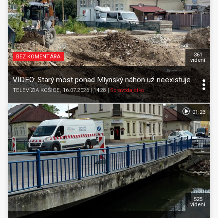
361
BEZ KOMENTÁRA
videní
VIDEO: Starý most ponad Mlynský náhon už neexistuje
TELEVÍZIA KOŠICE
, 16.07.2026 | 14:28
|
Spravodajstvo
01:23
525
videní