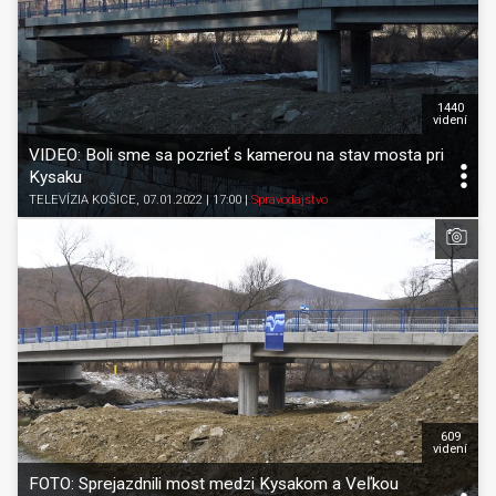
1440
videní
VIDEO: Boli sme sa pozrieť s kamerou na stav mosta pri
Kysaku
TELEVÍZIA KOŠICE
, 07.01.2022 | 17:00
|
Spravodajstvo
609
videní
FOTO: Sprejazdnili most medzi Kysakom a Veľkou