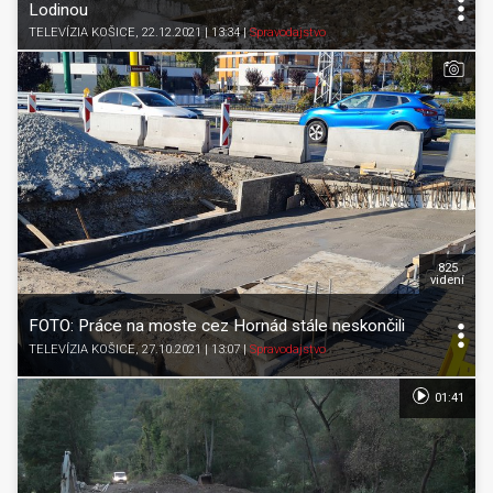
Lodinou
TELEVÍZIA KOŠICE
, 22.12.2021 | 13:34
|
Spravodajstvo
825
videní
FOTO: Práce na moste cez Hornád stále neskončili
TELEVÍZIA KOŠICE
, 27.10.2021 | 13:07
|
Spravodajstvo
01:41