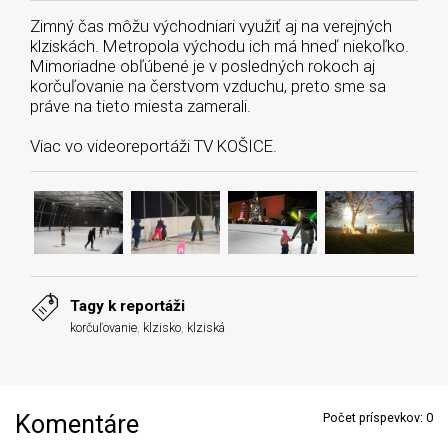
Zimný čas môžu východniari využiť aj na verejných
klziskách. Metropola východu ich má hneď niekoľko.
Mimoriadne obľúbené je v posledných rokoch aj
korčuľovanie na čerstvom vzduchu, preto sme sa
práve na tieto miesta zamerali.
Viac vo videoreportáži TV KOŠICE.
Tagy k reportáži
korčuľovanie
,
klzisko
,
klziská
Komentáre
Počet príspevkov:
0