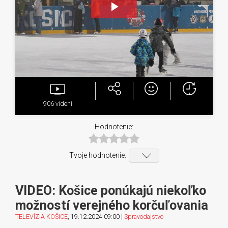
Play
Video
906
videní
Hodnotenie:
Tvoje hodnotenie:
VIDEO: Košice ponúkajú niekoľko
možností verejného korčuľovania
TELEVÍZIA KOŠICE
, 19.12.2024 09:00 |
Spravodajstvo