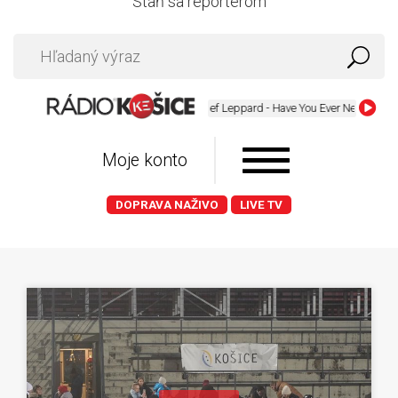
Staň sa reportérom
Def Leppard - Have You Ever Needed Someon
Moje konto
DOPRAVA NAŽIVO
LIVE TV