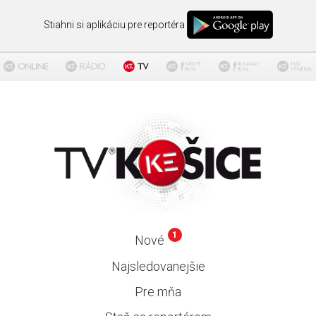
Stiahni si aplikáciu pre reportéra
1
Nové
Najsledovanejšie
Pre mňa