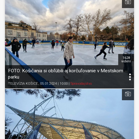
1628
videní
FOTO: Košičania si obľúbili aj korčuľovanie v Mestskom
parku
TELEVÍZIA KOŠICE
, 05.01.2024 | 10:00
|
Spravodajstvo