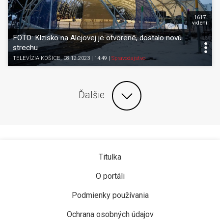
1617
videní
FOTO: Klzisko na Alejovej je otvorené, dostalo novú
strechu
TELEVÍZIA KOŠICE
, 08.12.2023 | 14:49
|
Spravodajstvo
Ďalšie
Titulka
O portáli
Podmienky používania
Ochrana osobných údajov