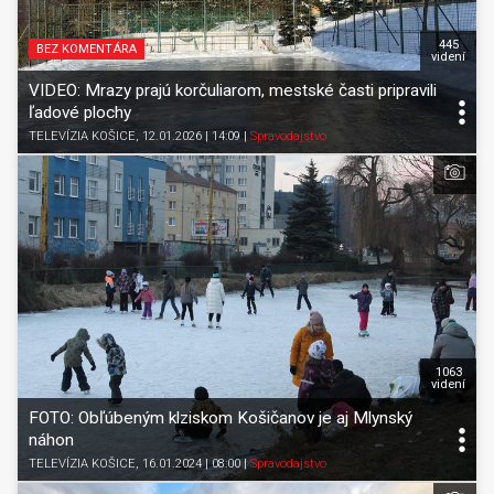
445
BEZ KOMENTÁRA
videní
VIDEO: Mrazy prajú korčuliarom, mestské časti pripravili
ľadové plochy
TELEVÍZIA KOŠICE
, 12.01.2026 | 14:09
|
Spravodajstvo
1063
videní
FOTO: Obľúbeným klziskom Košičanov je aj Mlynský
náhon
TELEVÍZIA KOŠICE
, 16.01.2024 | 08:00
|
Spravodajstvo