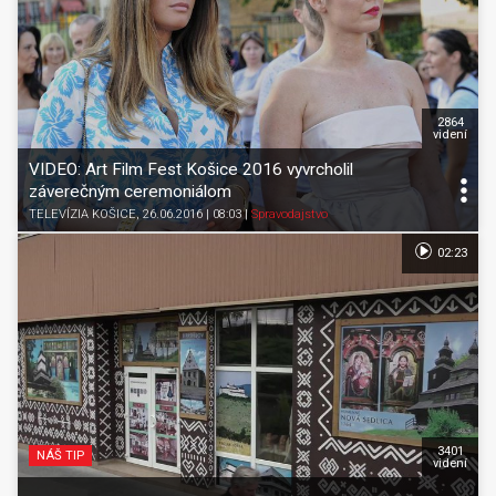
2864
videní
VIDEO: Art Film Fest Košice 2016 vyvrcholil
záverečným ceremoniálom
TELEVÍZIA KOŠICE
, 26.06.2016 | 08:03
|
Spravodajstvo
02:23
3401
NÁŠ TIP
videní