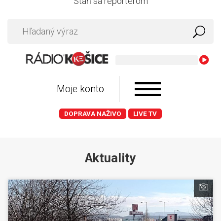
Staň sa reportérom
Kylie Mi
Moje konto
DOPRAVA NAŽIVO
LIVE TV
Aktuality