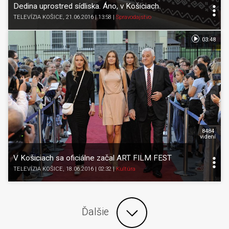
Dedina uprostred sídliska. Áno, v Košiciach.
TELEVÍZIA KOŠICE
, 21.06.2016 | 13:58
|
Spravodajstvo
03:48
8484
videní
V Košiciach sa oficiálne začal ART FILM FEST
TELEVÍZIA KOŠICE
, 18.06.2016 | 02:32
|
Kultúra
Ďalšie