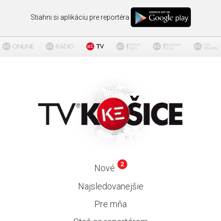
Stiahni si aplikáciu pre reportéra
2
Nové
Najsledovanejšie
Pre mňa