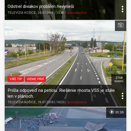
Odstrel diviakov problém nevyrieši
TELEVÍZIA KOŠICE
, 26.07.2016 | 13:38
|
Spravodajstvo
2708
VÁŠ TIP
VIEME PRVÍ
videní
Prišla odpoveď na petíciu. Riešenie mosta VSS je stále
len v plánoch.
TELEVÍZIA KOŠICE
, 19.07.2016 | 14:20
|
Spravodajstvo
01:59