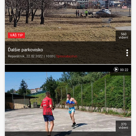
560
VÁŠ TIP
videní
Ďalšie parkovisko
Reparátnik
, 22.02.2022 | 10:03
|
Spravodajstvo
00:22
370
videní