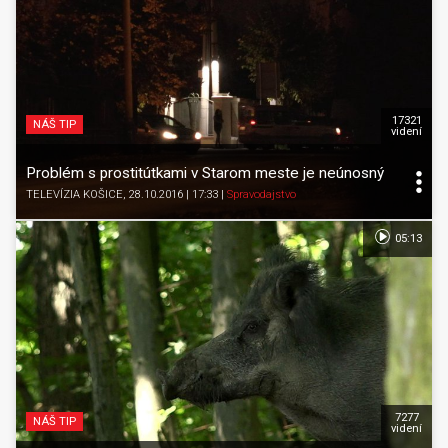
17321
NÁŠ TIP
videní
Problém s prostitútkami v Starom meste je neúnosný
TELEVÍZIA KOŠICE
, 28.10.2016 | 17:33
|
Spravodajstvo
05:13
7277
NÁŠ TIP
videní