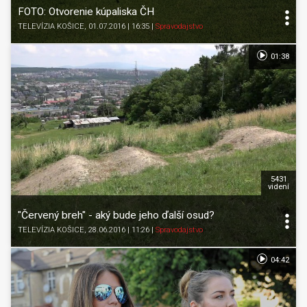
FOTO: Otvorenie kúpaliska ČH
TELEVÍZIA KOŠICE
, 01.07.2016 | 16:35
|
Spravodajstvo
01:38
5431
videní
"Červený breh" - aký bude jeho ďalší osud?
TELEVÍZIA KOŠICE
, 28.06.2016 | 11:26
|
Spravodajstvo
04:42