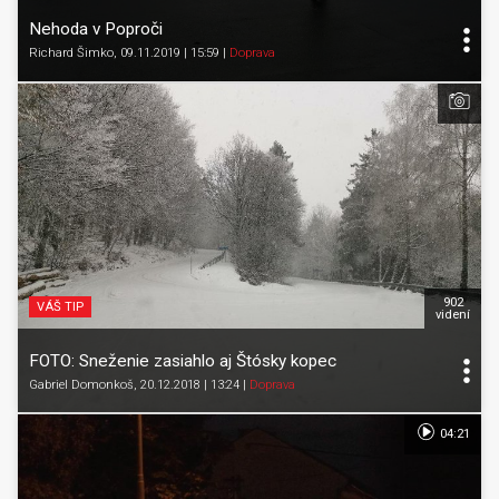
Nehoda v Poproči
Richard Šimko
, 09.11.2019 | 15:59
|
Doprava
902
VÁŠ TIP
videní
FOTO: Sneženie zasiahlo aj Štósky kopec
Gabriel Domonkoš
, 20.12.2018 | 13:24
|
Doprava
04:21