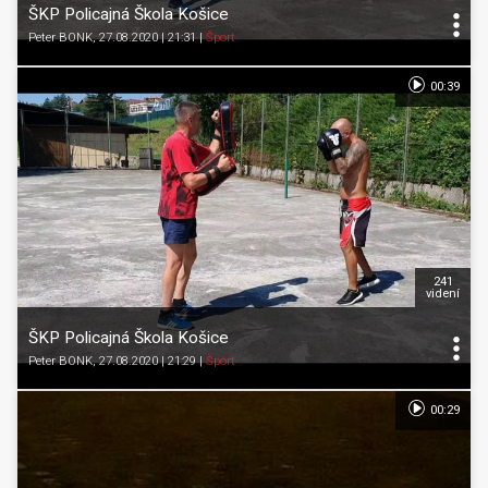
ŠKP Policajná Škola Košice
Peter BONK
, 27.08.2020 | 21:31
|
Šport
00:39
241
videní
ŠKP Policajná Škola Košice
Peter BONK
, 27.08.2020 | 21:29
|
Šport
00:29